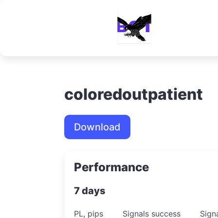
coloredoutpatient
Download
Performance
7 days
PL, pips
Signals success
Sign