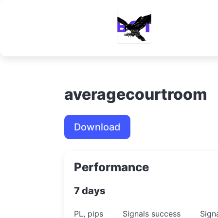
averagecourtroom
Download
Performance
7 days
PL, pips
Signals success
Sign